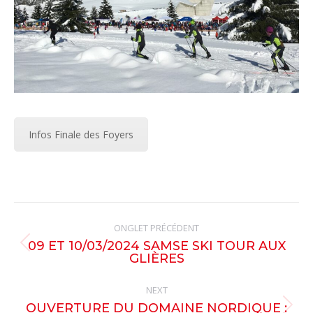
Infos Finale des Foyers
Post
ONGLET PRÉCÉDENT
navigation
09 ET 10/03/2024 SAMSE SKI TOUR AUX
Previous
GLIÈRES
post:
NEXT
OUVERTURE DU DOMAINE NORDIQUE :