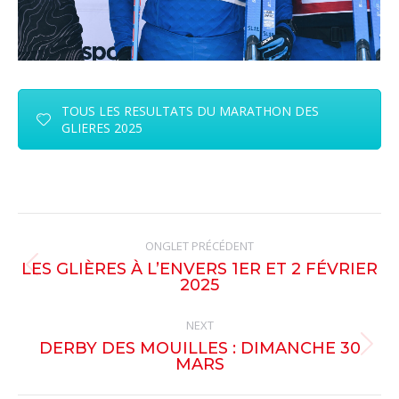
TOUS LES RESULTATS DU MARATHON DES
GLIERES 2025
Post
ONGLET PRÉCÉDENT
navigation
LES GLIÈRES À L’ENVERS 1ER ET 2 FÉVRIER
Previous
2025
post:
NEXT
DERBY DES MOUILLES : DIMANCHE 30
Next
MARS
post: